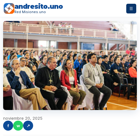
andresito.uno
☰
Red Misiones.uno
noviembre 20, 2025
f
w
↗