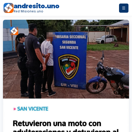
andresito.uno
☰
Red Misiones.uno