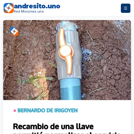
andresito.uno
☰
Red Misiones.uno