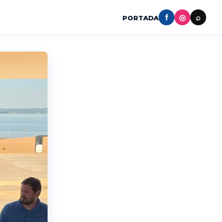
f
◎
⌕
PORTADA