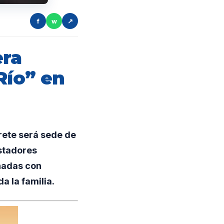
f
w
↗
era
Río” en
Brete será sede de
estadores
nadas con
a la familia.