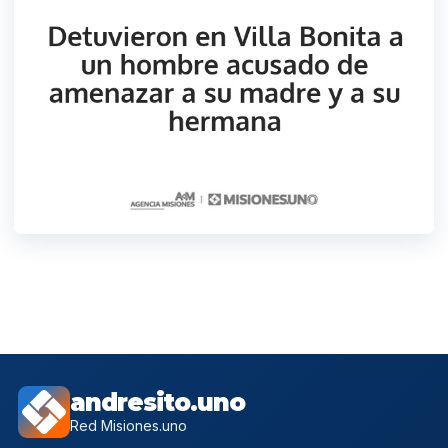
andresito.uno
Red Misiones.uno