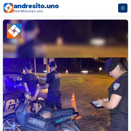
andresito.uno
☰
Red Misiones.uno