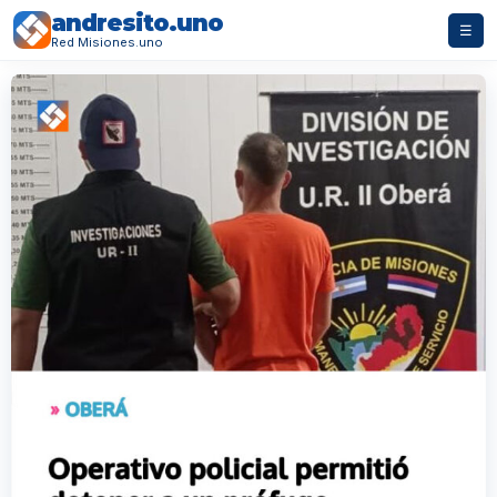
andresito.uno
☰
Red Misiones.uno