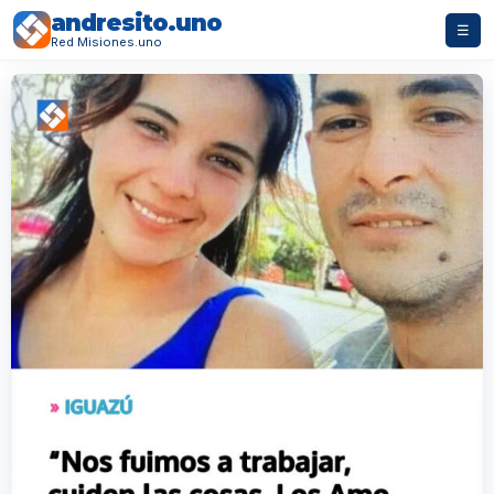
andresito.uno
☰
Red Misiones.uno