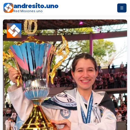
andresito.uno
☰
Red Misiones.uno