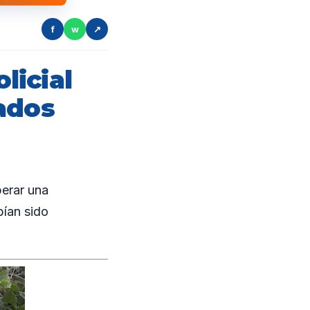
f
w
↗
licial
ados
perar una
bían sido