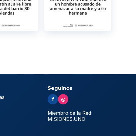
Seguinos
es
f
◎
s
Miembro de la Red
MISIONES.UNO