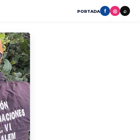
f
◎
⌕
PORTADA