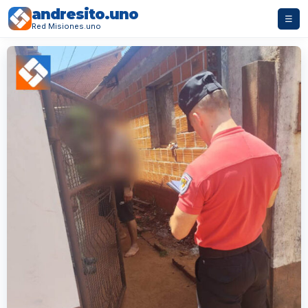
andresito.uno
☰
Red Misiones.uno