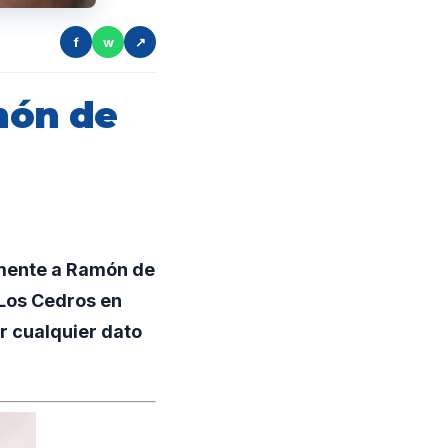
f
w
↗
món de
amente a Ramón de
 Los Cedros en
r cualquier dato