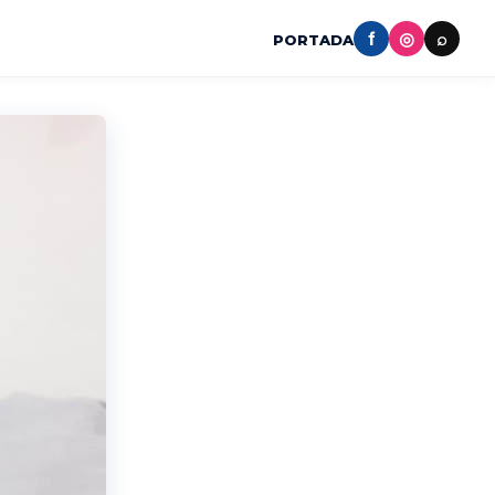
f
◎
⌕
PORTADA