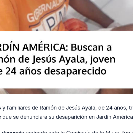
es y familiares de Ramón de Jesús Ayala, de 24 años, t
 que se denunciara su desaparición en Jardín América
 denuncia radicada ante la Comisaría de la Mujer, fue