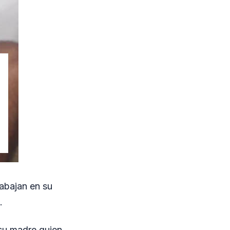
rabajan en su
.
 su madre quien