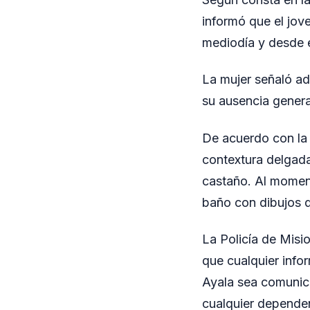
informó que el jov
mediodía y desde e
La mujer señaló a
su ausencia genera 
De acuerdo con la 
contextura delgada
castaño. Al moment
baño con dibujos d
La Policía de Misi
que cualquier inf
Ayala sea comunica
cualquier dependenc