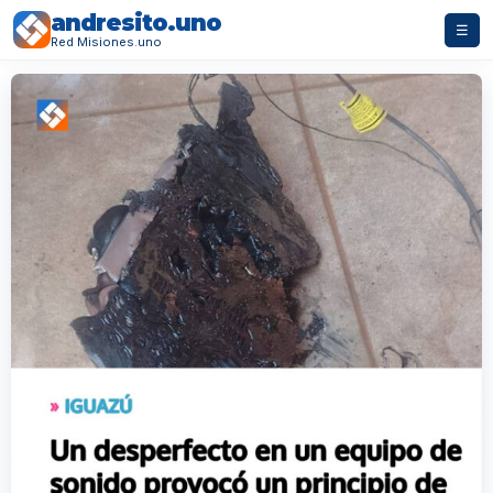
andresito.uno
☰
Red Misiones.uno