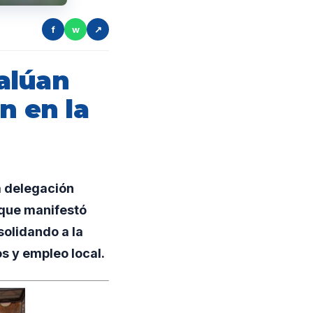
f
w
↗
alúan
n en la
a delegación
 que manifestó
solidando a la
s y empleo local.