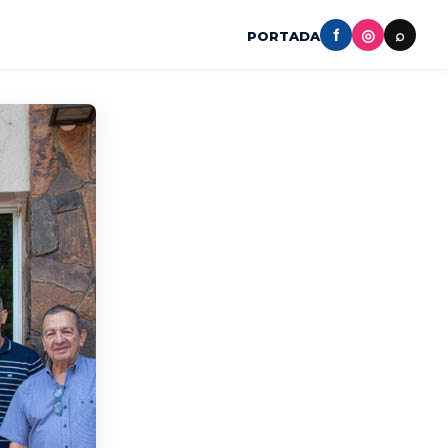
f
◎
⌕
PORTADA