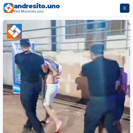
andresito.uno
☰
Red Misiones.uno