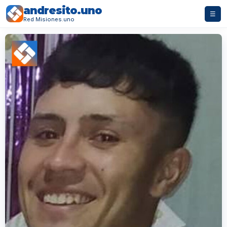
andresito.uno
☰
Red Misiones.uno