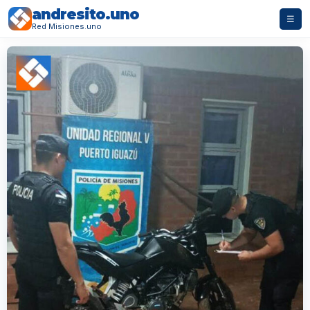
andresito.uno
☰
Red Misiones.uno