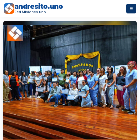
andresito.uno
☰
Red Misiones.uno