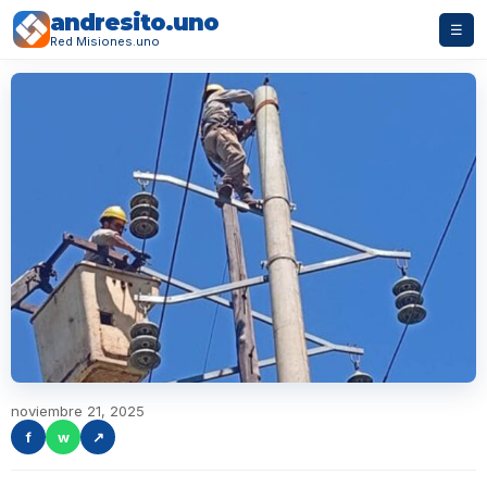
andresito.uno
☰
Red Misiones.uno
noviembre 21, 2025
f
w
↗