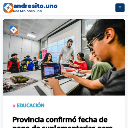
andresito.uno
☰
Red Misiones.uno