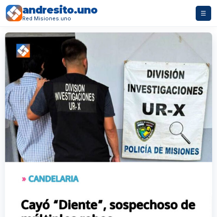
andresito.uno
☰
Red Misiones.uno