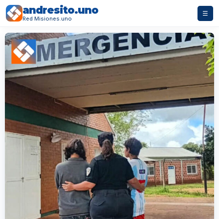
andresito.uno
☰
Red Misiones.uno