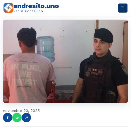
andresito.uno
☰
Red Misiones.uno
noviembre 20, 2025
f
w
↗