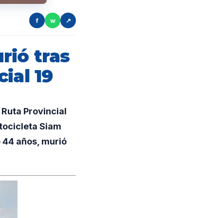
f
w
↗
rió tras
ial 19
 Ruta Provincial
tocicleta Siam
e 44 años, murió