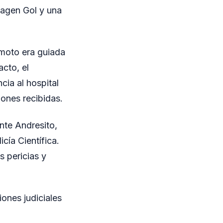
wagen Gol y una
 moto era guiada
cto, el
cia al hospital
iones recibidas.
nte Andresito,
cía Científica.
s pericias y
ones judiciales