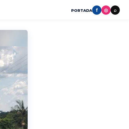
f
◎
⌕
PORTADA