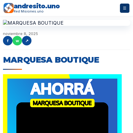
andresito.uno
☰
Red Misiones.uno
noviembre 8, 2025
f
w
↗
MARQUESA BOUTIQUE