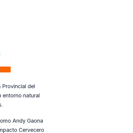
 Provincial del
n entorno natural
s.
s como Andy Gaona
 Impacto Cervecero