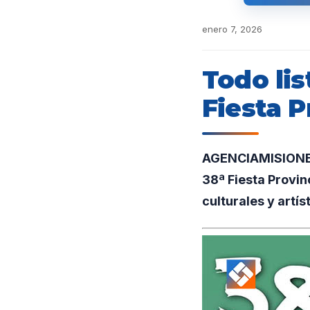
enero 7, 2026
Todo lis
Fiesta P
AGENCIAMISIONES.U
38ª Fiesta Provin
culturales y artís