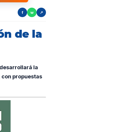
f
w
↗
ón de la
desarrollará la
y, con propuestas