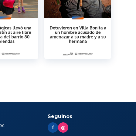
Seguinos
es
f
◎
s