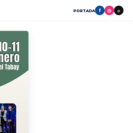
f
◎
⌕
PORTADA