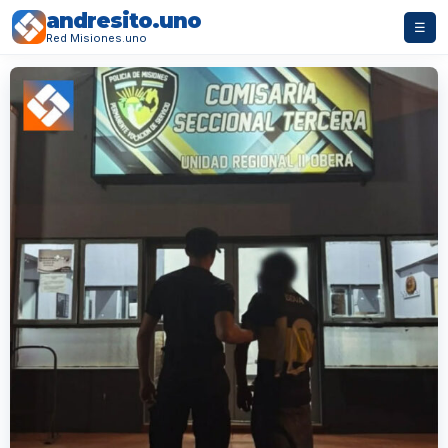
andresito.uno
☰
Red Misiones.uno