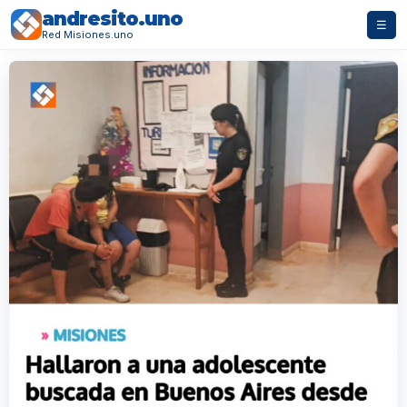
andresito.uno
☰
Red Misiones.uno