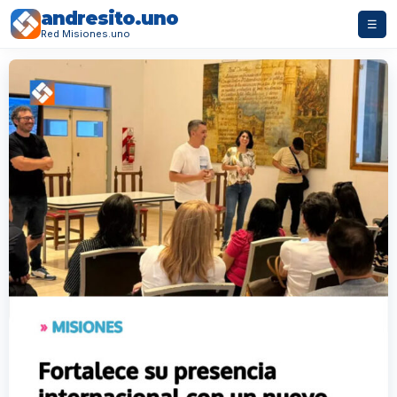
andresito.uno
☰
Red Misiones.uno