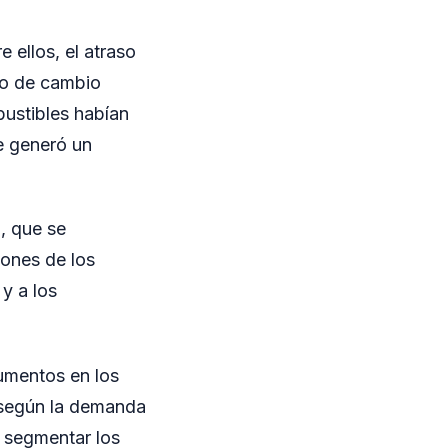
 ellos, el atraso
ipo de cambio
bustibles habían
e generó un
, que se
iones de los
y a los
aumentos en los
n según la demanda
e segmentar los