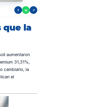
f
w
↗
 que la
soil aumentaron
premium 31,31%,
so cambiario, la
lican el