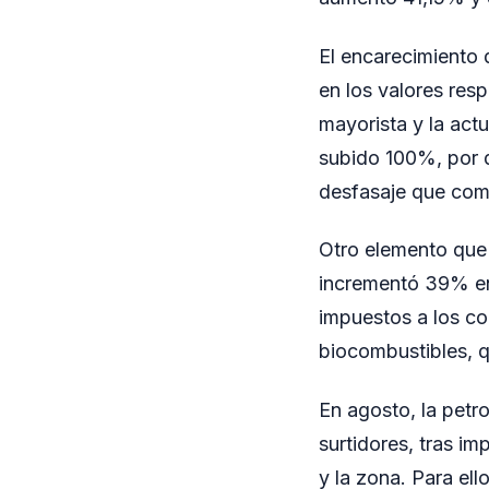
El encarecimiento 
en los valores res
mayorista y la act
subido 100%, por d
desfasaje que com
Otro elemento que 
incrementó 39% en 
impuestos a los co
biocombustibles, q
En agosto, la petr
surtidores, tras i
y la zona. Para ell