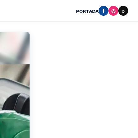
f
◎
⌕
PORTADA