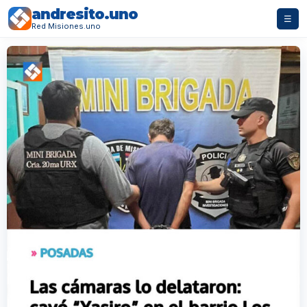
andresito.uno
☰
Red Misiones.uno