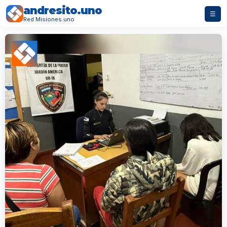
andresito.uno
☰
Red Misiones.uno