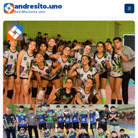
andresito.uno
☰
Red Misiones.uno