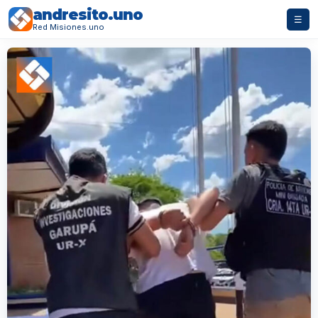
andresito.uno
☰
Red Misiones.uno