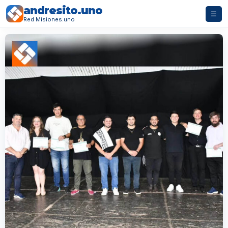
andresito.uno
☰
Red Misiones.uno