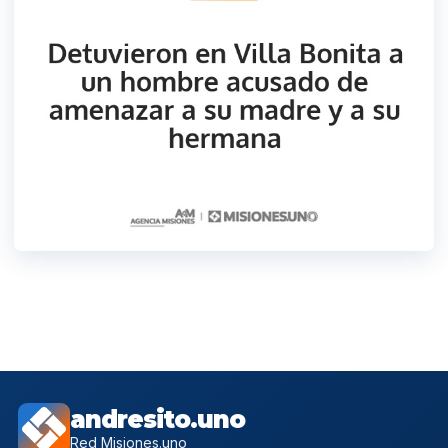
andresito.uno
Red Misiones.uno