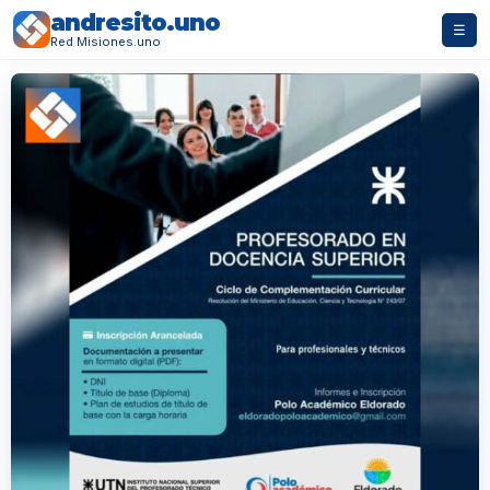
andresito.uno
☰
Red Misiones.uno