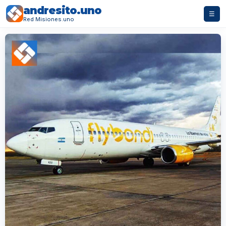
andresito.uno
☰
Red Misiones.uno