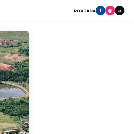
f
◎
⌕
PORTADA