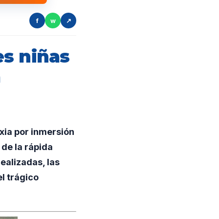
f
w
↗
es niñas
a
xia por inmersión
de la rápida
ealizadas, las
l trágico