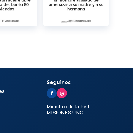
Seguinos
es
f
◎
s
Miembro de la Red
MISIONES.UNO