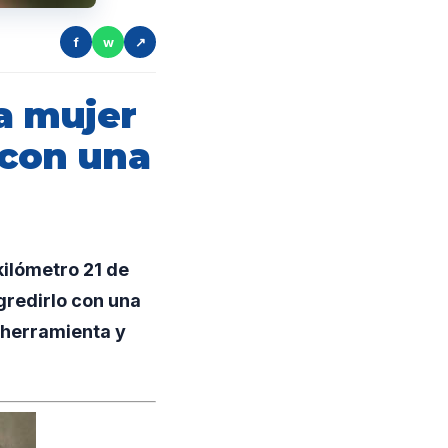
f
w
↗
a mujer
 con una
kilómetro 21 de
gredirlo con una
a herramienta y