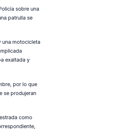
Policía sobre una
una patrulla se
y una motocicleta
 implicada
a exaltada y
mbre, por lo que
ue se produjeran
cuestrada como
orrespondiente,