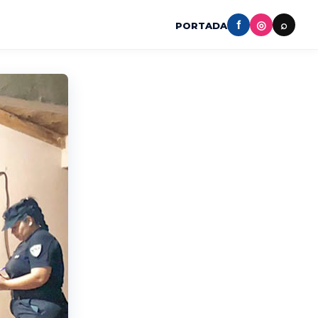
f
◎
⌕
PORTADA