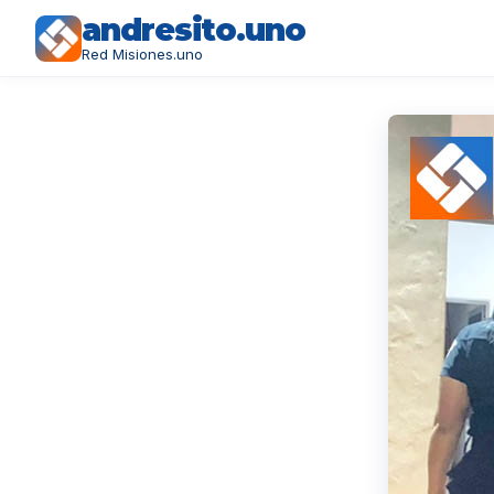
andresito.uno
Red Misiones.uno