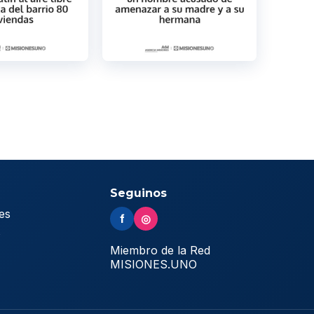
Seguinos
es
f
◎
s
Miembro de la Red
MISIONES.UNO