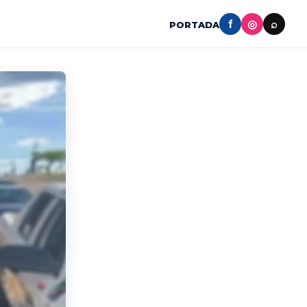
f
◎
⌕
PORTADA