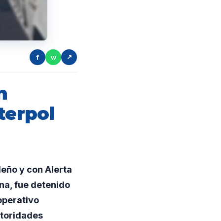
f
w
↗
n
terpol
eño y con Alerta
na, fue detenido
operativo
utoridades