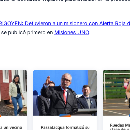
RIGOYEN: Detuvieron a un misionero con Alerta Roja d
se publicó primero en
Misiones UNO
.