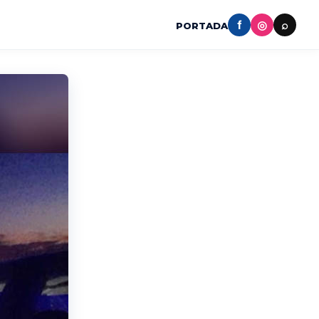
f
◎
⌕
PORTADA