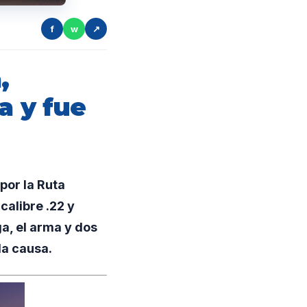
f
w
↗
,
a y fue
por la Ruta
calibre .22 y
a, el arma y dos
la causa.