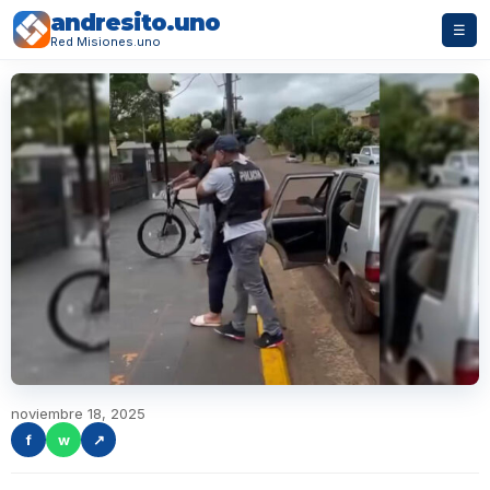
andresito.uno
☰
Red Misiones.uno
noviembre 18, 2025
f
w
↗